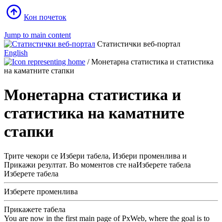
Кон почеток
Jump to main content
Статистички веб-портал
English
/
Монетарна статистика и статистика
на каматните стапки
Монетарна статистика и
статистика на каматните
стапки
Трите чекори се Избери табела, Избери променлива и
Прикажи резултат. Во моментов сте наИзберете табела
Изберете табела
Изберете променлива
Прикажете табела
You are now in the first main page of PxWeb, where the goal is to